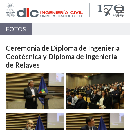
MENÚ
FOTOS
DEPARTAMENTO
ACADÉMICAS/OS
Ceremonia de Diploma de Ingeniería
PREGRADO
Geotécnica y Diploma de Ingeniería
de Relaves
POSTGRADO
Zoom
Zoom
INVESTIGACIÓN
EXTENSIÓN
Estructuras, Construcción y Geotecnia
Ingeniería de Transporte
Zoom
Zoom
Recursos Hídricos y Medio Ambiente