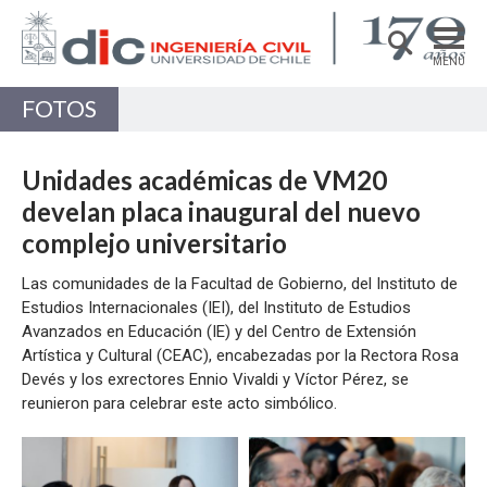
MENÚ
FOTOS
DEPARTAMENTO
ACADÉMICAS/OS
Unidades académicas de VM20
PREGRADO
develan placa inaugural del nuevo
complejo universitario
POSTGRADO
Las comunidades de la Facultad de Gobierno, del Instituto de
INVESTIGACIÓN
Estudios Internacionales (IEI), del Instituto de Estudios
EXTENSIÓN
Avanzados en Educación (IE) y del Centro de Extensión
Artística y Cultural (CEAC), encabezadas por la Rectora Rosa
Estructuras, Construcción y Geotecnia
Devés y los exrectores Ennio Vivaldi y Víctor Pérez, se
reunieron para celebrar este acto simbólico.
Ingeniería de Transporte
Zoom
Zoom
Recursos Hídricos y Medio Ambiente