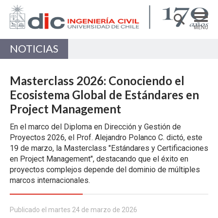
MENÚ
NOTICIAS
DEPARTAMENTO
ACADÉMICAS/OS
Masterclass 2026: Conociendo el
PREGRADO
Ecosistema Global de Estándares en
Project Management
POSTGRADO
En el marco del Diploma en Dirección y Gestión de
INVESTIGACIÓN
Proyectos 2026, el Prof. Alejandro Polanco C. dictó, este
EXTENSIÓN
19 de marzo, la Masterclass "Estándares y Certificaciones
en Project Management", destacando que el éxito en
Estructuras, Construcción y Geotecnia
proyectos complejos depende del dominio de múltiples
marcos internacionales.
Ingeniería de Transporte
Recursos Hídricos y Medio Ambiente
Publicado el martes 24 de marzo de 2026