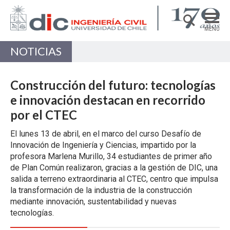
MENÚ
NOTICIAS
DEPARTAMENTO
ACADÉMICAS/OS
Construcción del futuro: tecnologías
PREGRADO
e innovación destacan en recorrido
por el CTEC
POSTGRADO
El lunes 13 de abril, en el marco del curso Desafío de
INVESTIGACIÓN
Innovación de Ingeniería y Ciencias, impartido por la
EXTENSIÓN
profesora Marlena Murillo, 34 estudiantes de primer año
de Plan Común realizaron, gracias a la gestión de DIC, una
Estructuras, Construcción y Geotecnia
salida a terreno extraordinaria al CTEC, centro que impulsa
la transformación de la industria de la construcción
Ingeniería de Transporte
mediante innovación, sustentabilidad y nuevas
Recursos Hídricos y Medio Ambiente
tecnologías.