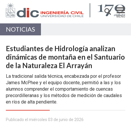
MENÚ
NOTICIAS
DEPARTAMENTO
ACADÉMICAS/OS
Estudiantes de Hidrología analizan
PREGRADO
dinámicas de montaña en el Santuario
de la Naturaleza El Arrayán
POSTGRADO
La tradicional salida técnica, encabezada por el profesor
INVESTIGACIÓN
James McPhee y el equipo docente, permitió a las y los
EXTENSIÓN
alumnos comprender el comportamiento de cuencas
precordilleranas y los métodos de medición de caudales
Estructuras, Construcción y Geotecnia
en ríos de alta pendiente.
Ingeniería de Transporte
Publicado el miércoles 03 de junio de 2026
Recursos Hídricos y Medio Ambiente