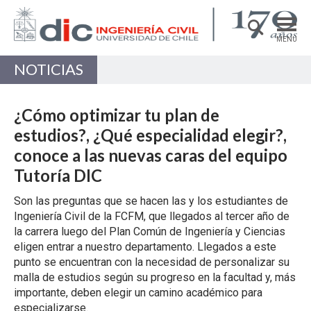
MENÚ
NOTICIAS
DEPARTAMENTO
ACADÉMICAS/OS
¿Cómo optimizar tu plan de
PREGRADO
estudios?, ¿Qué especialidad elegir?,
conoce a las nuevas caras del equipo
POSTGRADO
Tutoría DIC
INVESTIGACIÓN
Son las preguntas que se hacen las y los estudiantes de
EXTENSIÓN
Ingeniería Civil de la FCFM, que llegados al tercer año de
la carrera luego del Plan Común de Ingeniería y Ciencias
Estructuras, Construcción y Geotecnia
eligen entrar a nuestro departamento. Llegados a este
Ingeniería de Transporte
punto se encuentran con la necesidad de personalizar su
malla de estudios según su progreso en la facultad y, más
Recursos Hídricos y Medio Ambiente
importante, deben elegir un camino académico para
especializarse.