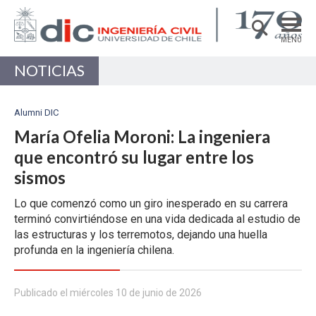
MENÚ
NOTICIAS
DEPARTAMENTO
ACADÉMICAS/OS
Alumni DIC
PREGRADO
María Ofelia Moroni: La ingeniera
que encontró su lugar entre los
POSTGRADO
sismos
INVESTIGACIÓN
Lo que comenzó como un giro inesperado en su carrera
EXTENSIÓN
terminó convirtiéndose en una vida dedicada al estudio de
las estructuras y los terremotos, dejando una huella
Estructuras, Construcción y Geotecnia
profunda en la ingeniería chilena.
Ingeniería de Transporte
Recursos Hídricos y Medio Ambiente
Publicado el miércoles 10 de junio de 2026