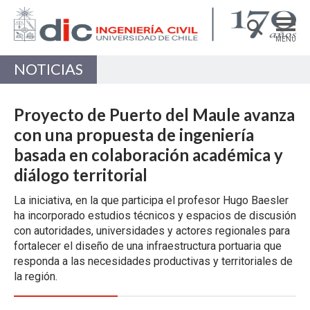
MENÚ
NOTICIAS
DEPARTAMENTO
ACADÉMICAS/OS
Proyecto de Puerto del Maule avanza
PREGRADO
con una propuesta de ingeniería
basada en colaboración académica y
POSTGRADO
diálogo territorial
INVESTIGACIÓN
La iniciativa, en la que participa el profesor Hugo Baesler
EXTENSIÓN
ha incorporado estudios técnicos y espacios de discusión
con autoridades, universidades y actores regionales para
Estructuras, Construcción y Geotecnia
fortalecer el diseño de una infraestructura portuaria que
Ingeniería de Transporte
responda a las necesidades productivas y territoriales de
la región.
Recursos Hídricos y Medio Ambiente