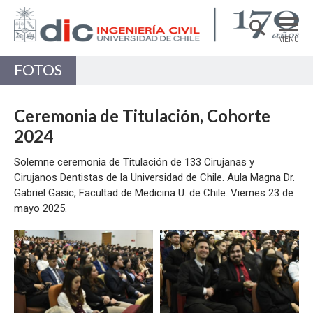
MENÚ
FOTOS
DEPARTAMENTO
ACADÉMICAS/OS
Ceremonia de Titulación, Cohorte
PREGRADO
2024
POSTGRADO
Solemne ceremonia de Titulación de 133 Cirujanas y
Cirujanos Dentistas de la Universidad de Chile. Aula Magna Dr.
INVESTIGACIÓN
Gabriel Gasic, Facultad de Medicina U. de Chile. Viernes 23 de
mayo 2025.
EXTENSIÓN
Estructuras, Construcción y Geotecnia
Zoom
Zoom
Ingeniería de Transporte
Recursos Hídricos y Medio Ambiente