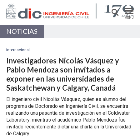
MENÚ
NOTICIAS
DEPARTAMENTO
ACADÉMICAS/OS
Internacional
PREGRADO
Investigadores Nicolás Vásquez y
Pablo Mendoza son invitados a
POSTGRADO
exponer en las universidades de
INVESTIGACIÓN
Saskatchewan y Calgary, Canadá
EXTENSIÓN
El ingeniero civil Nicolás Vásquez, quien es alumno del
programa de Doctorado en Ingeniería Civil, se encuentra
Estructuras, Construcción y Geotecnia
realizando una pasantía de investigación en el Coldwater
Ingeniería de Transporte
Laboratory; mientras el académico Pablo Mendoza fue
invitado recientemente dictar una charla en la Universidad
Recursos Hídricos y Medio Ambiente
de Calgary.