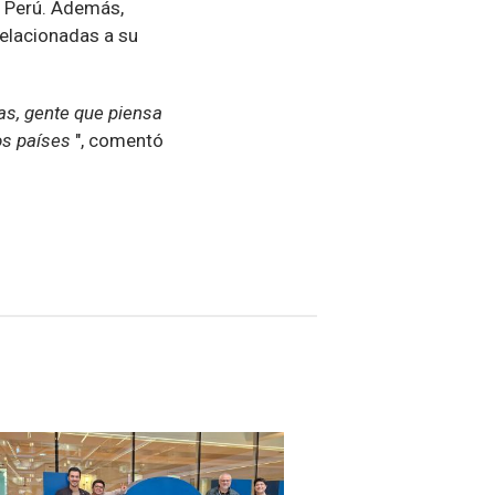
e Perú. Además,
relacionadas a su
as, gente que piensa
ros países
", comentó