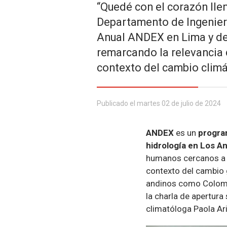
“Quedé con el corazón lle
Departamento de Ingenierí
Anual ANDEX en Lima y del 
remarcando la relevancia 
contexto del cambio climá
Publicado el martes 02 de julio de 2024
ANDEX
es un
program
hidrología en Los A
humanos cercanos a l
contexto del cambio g
andinos como Colombia
la charla de apertura
climatóloga Paola Ar