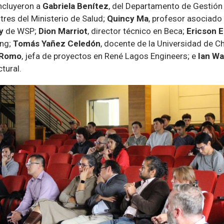
ncluyeron a
Gabriela Benítez
, del Departamento de Gestión
res del Ministerio de Salud;
Quincy Ma
, profesor asociado 
y
de WSP;
Dion Marriot
, director técnico en Beca;
Ericson E
ing;
Tomás Yañez Celedón
, docente de la Universidad de C
 Romo
, jefa de proyectos en René Lagos Engineers; e
Ian Wa
ctural.