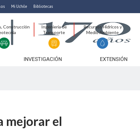
sos
Mi Uchile
Bibliotecas
nismo
Artes
s, Construcción
Ingeniería de
Recursos Hídricos y
Cs. Agronómicas
eotecnia
Transporte
Medio Ambiente
ticas
Cs. Forestales y Conservación
éuticas
Cs. Sociales
uarias
Comunicación e Imagen
INVESTIGACIÓN
EXTENSIÓN
Economía y Negocios
dades
Gobierno
Odontología
Educación
Estudios Internacionales
ía de
Bachillerato
a mejorar el
Hospital Clínico