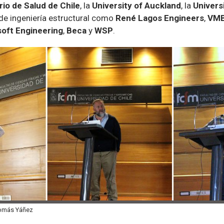
rio de Salud de Chile
, la
University of Auckland
, la
Univers
de ingeniería estructural como
René Lagos Engineers
,
VMB
ft Engineering
,
Beca
y
WSP
.
Tomás Yáñez