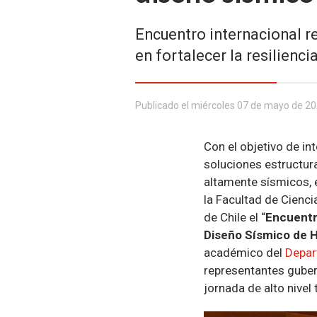
Encuentro internacional r
en fortalecer la resilienci
Publicado el miércoles 07 de mayo de 2
Con el objetivo de in
soluciones estructur
altamente sísmicos, e
la Facultad de Cienci
de Chile el “
Encuentr
Diseño Sísmico de H
académico del
Depar
representantes guber
jornada de alto nivel