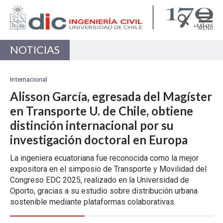
MENÚ
NOTICIAS
DEPARTAMENTO
ACADÉMICAS/OS
Internacional
PREGRADO
Alisson García, egresada del Magíster
en Transporte U. de Chile, obtiene
POSTGRADO
distinción internacional por su
INVESTIGACIÓN
investigación doctoral en Europa
EXTENSIÓN
La ingeniera ecuatoriana fue reconocida como la mejor
expositora en el simposio de Transporte y Movilidad del
Estructuras, Construcción y Geotecnia
Congreso EDC 2025, realizado en la Universidad de
Ingeniería de Transporte
Oporto, gracias a su estudio sobre distribución urbana
sostenible mediante plataformas colaborativas.
Recursos Hídricos y Medio Ambiente