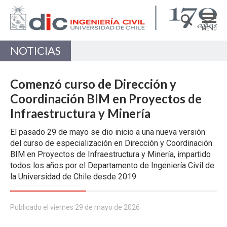
MENÚ
NOTICIAS
DEPARTAMENTO
ACADÉMICAS/OS
Comenzó curso de Dirección y
PREGRADO
Coordinación BIM en Proyectos de
Infraestructura y Minería
POSTGRADO
El pasado 29 de mayo se dio inicio a una nueva versión
INVESTIGACIÓN
del curso de especialización en Dirección y Coordinación
EXTENSIÓN
BIM en Proyectos de Infraestructura y Minería, impartido
todos los años por el Departamento de Ingeniería Civil de
Estructuras, Construcción y Geotecnia
la Universidad de Chile desde 2019.
Ingeniería de Transporte
Publicado el viernes 29 de mayo de 2026
Recursos Hídricos y Medio Ambiente