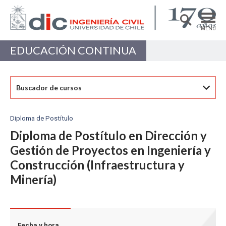
MENÚ
EDUCACIÓN CONTINUA
DEPARTAMENTO
ACADÉMICAS/OS
Buscador de cursos
PREGRADO
POSTGRADO
Diploma de Postítulo
INVESTIGACIÓN
Diploma de Postítulo en Dirección y
Gestión de Proyectos en Ingeniería y
EXTENSIÓN
Construcción (Infraestructura y
Estructuras, Construcción y Geotecnia
Minería)
Ingeniería de Transporte
Recursos Hídricos y Medio Ambiente
Fecha y hora