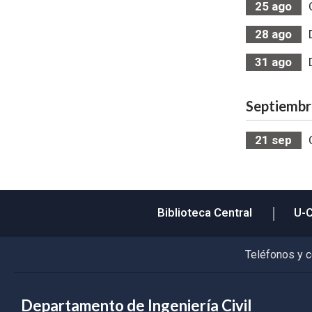
25
ago
28
ago
31
ago
septiemb
21
sep
Biblioteca Central
U-
Teléfonos y 
Departamento de Ingeniería Civil