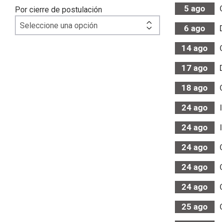
5
ago
Por cierre de postulación
6
ago
14
ago
17
ago
18
ago
24
ago
24
ago
24
ago
24
ago
24
ago
25
ago