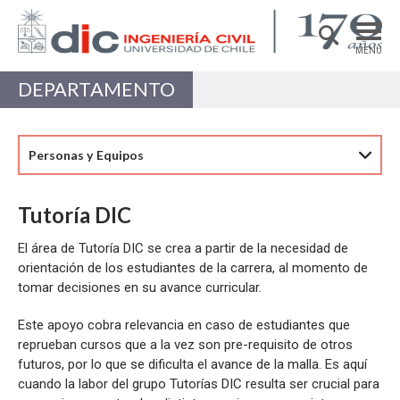
MENÚ
DEPARTAMENTO
DEPARTAMENTO
ACADÉMICAS/OS
Personas y Equipos
PREGRADO
POSTGRADO
Tutoría DIC
INVESTIGACIÓN
El área de Tutoría DIC se crea a partir de la necesidad de
orientación de los estudiantes de la carrera, al momento de
EXTENSIÓN
tomar decisiones en su avance curricular.
Estructuras, Construcción y Geotecnia
Este apoyo cobra relevancia en caso de estudiantes que
Ingeniería de Transporte
reprueban cursos que a la vez son pre-requisito de otros
futuros, por lo que se dificulta el avance de la malla. Es aquí
Recursos Hídricos y Medio Ambiente
cuando la labor del grupo Tutorías DIC resulta ser crucial para