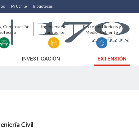
sos
Mi Uchile
Bibliotecas
nismo
Artes
s, Construcción
Ingeniería de
Recursos Hídricos y
Cs. Agronómicas
eotecnia
Transporte
Medio Ambiente
ticas
Cs. Forestales y Conservación
éuticas
Cs. Sociales
uarias
Comunicación e Imagen
INVESTIGACIÓN
EXTENSIÓN
Economía y Negocios
dades
Gobierno
Odontología
Educación
Estudios Internacionales
ía de
Bachillerato
Hospital Clínico
niería Civil