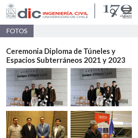
MENÚ
FOTOS
DEPARTAMENTO
ACADÉMICAS/OS
Ceremonia Diploma de Túneles y
PREGRADO
Espacios Subterráneos 2021 y 2023
POSTGRADO
Zoom
Zoom
INVESTIGACIÓN
EXTENSIÓN
Estructuras, Construcción y Geotecnia
Zoom
Zoom
Ingeniería de Transporte
Recursos Hídricos y Medio Ambiente