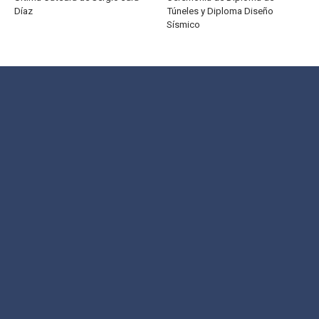
2023
ÚLTIMAS FOTOS
Ver más galerías
Última Cátedra de Sergio Jara
Ceremonia de Diploma de
Díaz
Túneles y Diploma Diseño
Sísmico