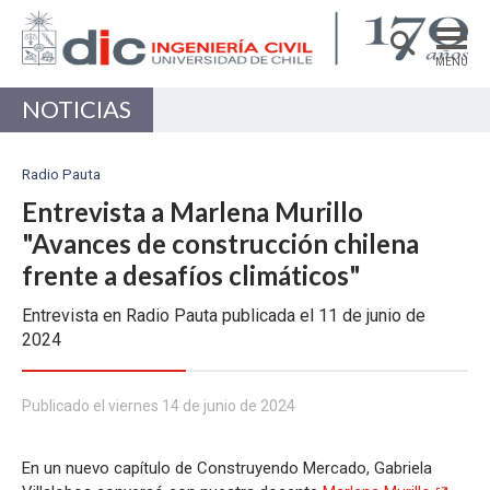
MENÚ
NOTICIAS
DEPARTAMENTO
ACADÉMICAS/OS
Radio Pauta
PREGRADO
Entrevista a Marlena Murillo
"Avances de construcción chilena
POSTGRADO
frente a desafíos climáticos"
INVESTIGACIÓN
Entrevista en Radio Pauta publicada el 11 de junio de
EXTENSIÓN
2024
Estructuras, Construcción y Geotecnia
Publicado el viernes 14 de junio de 2024
Ingeniería de Transporte
Recursos Hídricos y Medio Ambiente
En un nuevo capítulo de Construyendo Mercado, Gabriela