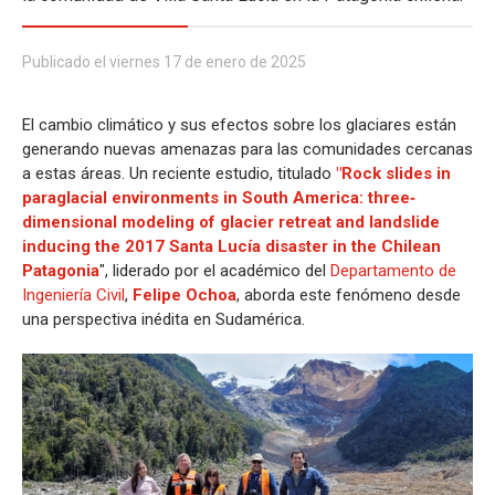
Publicado el viernes 17 de enero de 2025
El cambio climático y sus efectos sobre los glaciares están
generando nuevas amenazas para las comunidades cercanas
a estas áreas. Un reciente estudio, titulado
"Rock slides in
paraglacial environments in South America: three‐
dimensional modeling of glacier retreat and landslide
inducing the 2017 Santa Lucía disaster in the Chilean
Patagonia
", liderado por el académico del
Departamento de
Ingeniería Civil
,
Felipe Ochoa
, aborda este fenómeno desde
una perspectiva inédita en Sudamérica.