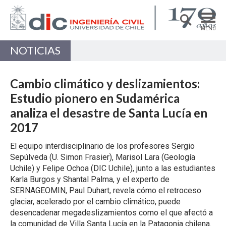
MENÚ
NOTICIAS
DEPARTAMENTO
ACADÉMICAS/OS
Cambio climático y deslizamientos:
PREGRADO
Estudio pionero en Sudamérica
analiza el desastre de Santa Lucía en
POSTGRADO
2017
INVESTIGACIÓN
El equipo interdisciplinario de los profesores Sergio
EXTENSIÓN
Sepúlveda (U. Simon Frasier), Marisol Lara (Geología
Uchile) y Felipe Ochoa (DIC Uchile), junto a las estudiantes
Estructuras, Construcción y Geotecnia
Karla Burgos y Shantal Palma, y el experto de
Ingeniería de Transporte
SERNAGEOMIN, Paul Duhart, revela cómo el retroceso
glaciar, acelerado por el cambio climático, puede
Recursos Hídricos y Medio Ambiente
desencadenar megadeslizamientos como el que afectó a
la comunidad de Villa Santa Lucía en la Patagonia chilena.