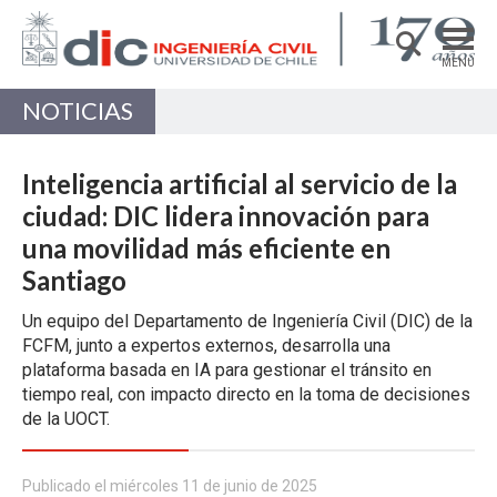
MENÚ
NOTICIAS
DEPARTAMENTO
ACADÉMICAS/OS
Inteligencia artificial al servicio de la
PREGRADO
ciudad: DIC lidera innovación para
una movilidad más eficiente en
POSTGRADO
Santiago
INVESTIGACIÓN
Un equipo del Departamento de Ingeniería Civil (DIC) de la
EXTENSIÓN
FCFM, junto a expertos externos, desarrolla una
plataforma basada en IA para gestionar el tránsito en
Estructuras, Construcción y Geotecnia
tiempo real, con impacto directo en la toma de decisiones
Ingeniería de Transporte
de la UOCT.
Recursos Hídricos y Medio Ambiente
Publicado el miércoles 11 de junio de 2025