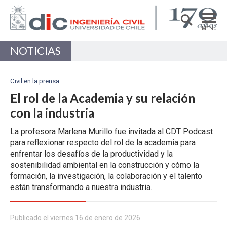
MENÚ
NOTICIAS
DEPARTAMENTO
ACADÉMICAS/OS
Civil en la prensa
PREGRADO
El rol de la Academia y su relación
con la industria
POSTGRADO
La profesora Marlena Murillo fue invitada al CDT Podcast
INVESTIGACIÓN
para reflexionar respecto del rol de la academia para
EXTENSIÓN
enfrentar los desafíos de la productividad y la
sostenibilidad ambiental en la construcción y cómo la
Estructuras, Construcción y Geotecnia
formación, la investigación, la colaboración y el talento
están transformando a nuestra industria.
Ingeniería de Transporte
Recursos Hídricos y Medio Ambiente
Publicado el viernes 16 de enero de 2026