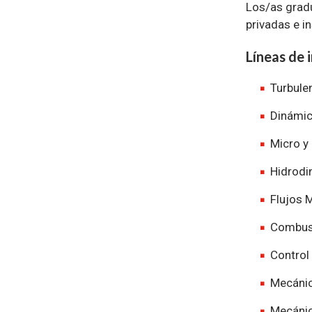
Los/as grad
privadas e i
Líneas de 
Turbulen
Dinámic
Micro y 
Hidrodi
Flujos 
Combust
Control
Mecánic
Mecáni