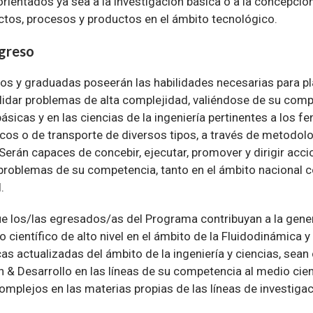
rientados ya sea a la investigación básica o a la concepció
ctos, procesos y productos en el ámbito tecnológico.
egreso
s y graduadas poseerán las habilidades necesarias para pla
alidar problemas de alta complejidad, valiéndose de su com
básicas y en las ciencias de la ingeniería pertinentes a los
cos o de transporte de diversos tipos, a través de metodolo
 Serán capaces de concebir, ejecutar, promover y dirigir acci
problemas de su competencia, tanto en el ámbito nacional
.
e los/las egresados/as del Programa contribuyan a la gene
 científico de alto nivel en el ámbito de la Fluidodinámica 
s actualizadas del ámbito de la ingeniería y ciencias, sea
n & Desarrollo en las líneas de su competencia al medio cient
mplejos en las materias propias de las líneas de investigac