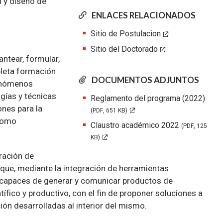
n y diseño de
ENLACES RELACIONADOS
Sitio de Postulacion
Sitio del Doctorado
ntear, formular,
pleta formación
DOCUMENTOS ADJUNTOS
 fenómenos
gías y técnicas
Reglamento del programa (2022)
ones para la
(PDF, 651 KB)
 como
Claustro académico 2022
(PDF, 125
KB)
ración de
y que, mediante la integración de herramientas
n capaces de generar y comunicar productos de
ífico y productivo, con el fin de proponer soluciones a
ión desarrolladas al interior del mismo.