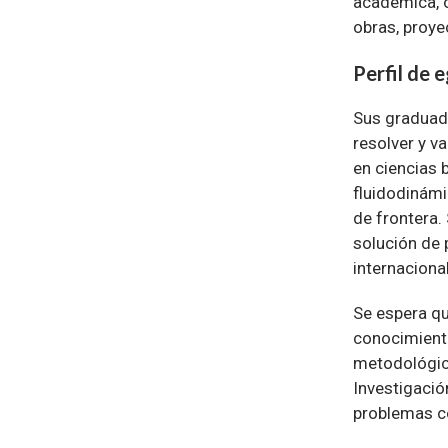
académica, o
obras, proye
Perfil de 
Sus graduado
resolver y v
en ciencias 
fluidodinámi
de frontera.
solución de 
internacional
Se espera qu
conocimiento
metodológica
Investigació
problemas co