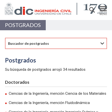
MENÚ
POSTGRADOS
DEPARTAMENTO
ACADÉMICAS/OS
Buscador de postgrados
PREGRADO
POSTGRADO
Postgrados
INVESTIGACIÓN
Su búsqueda de postgrados arrojó 34 resultados
EXTENSIÓN
Doctorados
Estructuras, Construcción y Geotecnia
Ciencias de la Ingeniería, mención Ciencia de los Materiales
Ingeniería de Transporte
Ciencias de la Ingeniería, mención Fluidodinámica
Recursos Hídricos y Medio Ambiente