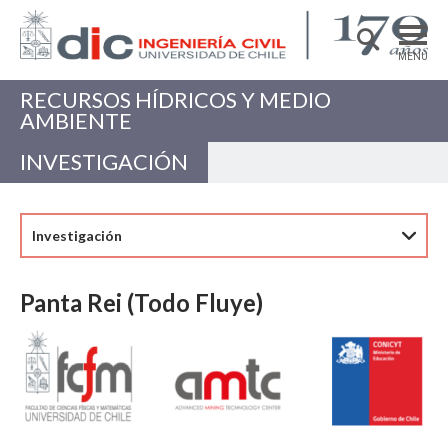
MENÚ
RECURSOS HÍDRICOS Y MEDIO
DEPARTAMENTO
AMBIENTE
ACADÉMICAS/OS
INVESTIGACIÓN
PREGRADO
POSTGRADO
Investigación
INVESTIGACIÓN
Panta Rei (Todo Fluye)
EXTENSIÓN
Estructuras, Construcción y Geotecnia
Ingeniería de Transporte
Recursos Hídricos y Medio Ambiente