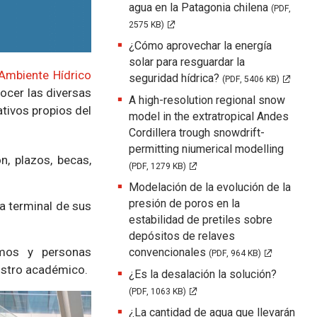
agua en la Patagonia chilena
(PDF,
2575 KB)
¿Cómo aprovechar la energía
solar para resguardar la
Ambiente Hídrico
seguridad hídrica?
(PDF, 5406 KB)
ocer las diversas
A high-resolution regional snow
tivos propios del
model in the extratropical Andes
Cordillera trough snowdrift-
permitting niumerical modelling
n, plazos, becas,
(PDF, 1279 KB)
Modelación de la evolución de la
presión de poros en la
a terminal de sus
estabilidad de pretiles sobre
depósitos de relaves
amos y personas
convencionales
(PDF, 964 KB)
ustro académico.
¿Es la desalación la solución?
(PDF, 1063 KB)
¿La cantidad de agua que llevarán