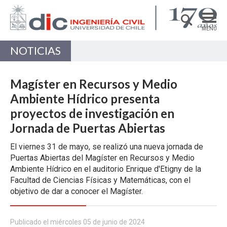
MENÚ
NOTICIAS
DEPARTAMENTO
ACADÉMICAS/OS
Magíster en Recursos y Medio
PREGRADO
Ambiente Hídrico presenta
proyectos de investigación en
POSTGRADO
Jornada de Puertas Abiertas
INVESTIGACIÓN
El viernes 31 de mayo, se realizó una nueva jornada de
EXTENSIÓN
Puertas Abiertas del Magíster en Recursos y Medio
Ambiente Hídrico en el auditorio Enrique d'Etigny de la
Estructuras, Construcción y Geotecnia
Facultad de Ciencias Físicas y Matemáticas, con el
Ingeniería de Transporte
objetivo de dar a conocer el Magíster.
Recursos Hídricos y Medio Ambiente
Publicado el miércoles 05 de junio de 2024