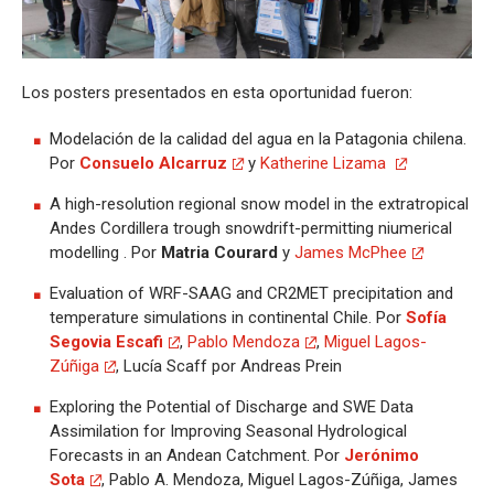
Los posters presentados en esta oportunidad fueron:
Modelación de la calidad del agua en la Patagonia chilena.
Por
Consuelo Alcarruz
y
Katherine Lizama
A high-resolution regional snow model in the extratropical
Andes Cordillera trough snowdrift-permitting niumerical
modelling . Por
Matria Courard
y
James McPhee
Evaluation of WRF-SAAG and CR2MET precipitation and
temperature simulations in continental Chile. Por
Sofía
Segovia Escafi
,
Pablo Mendoza
,
Miguel Lagos-
Zúñiga
, Lucía Scaff por Andreas Prein
Exploring the Potential of Discharge and SWE Data
Assimilation for Improving Seasonal Hydrological
Forecasts in an Andean Catchment. Por
Jerónimo
Sota
, Pablo A. Mendoza, Miguel Lagos-Zúñiga, James