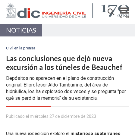
MENÚ
NOTICIAS
DEPARTAMENTO
ACADÉMICAS/OS
Civil en la prensa
PREGRADO
Las conclusiones que dejó nueva
excursión a los túneles de Beauchef
POSTGRADO
Depósitos no aparecen en el plano de construcción
INVESTIGACIÓN
original. El profesor Aldo Tamburrino, del área de
EXTENSIÓN
hidráulica, los ha explorado dos veces y se pregunta "por
qué se perdió la memoria" de su existencia.
Estructuras, Construcción y Geotecnia
Ingeniería de Transporte
Publicado el miércoles 27 de diciembre de 2023
Recursos Hídricos y Medio Ambiente
Una nueva expedición exploró el
misterioso subterráneo