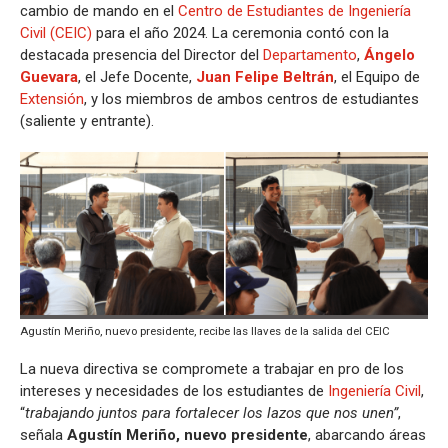
cambio de mando en el
Centro de Estudiantes de Ingeniería
Civil (CEIC)
para el año 2024. La ceremonia contó con la
destacada presencia del Director del
Departamento
,
Ángelo
Guevara
, el Jefe Docente,
Juan Felipe Beltrán
, el Equipo de
Extensión
, y los miembros de ambos centros de estudiantes
(saliente y entrante).
Agustín Meriño, nuevo presidente, recibe las llaves de la salida del CEIC
La nueva directiva se compromete a trabajar en pro de los
intereses y necesidades de los estudiantes de
Ingeniería Civil
,
“
trabajando juntos para fortalecer los lazos que nos unen”
,
señala
Agustín Meriño, nuevo presidente
, abarcando áreas