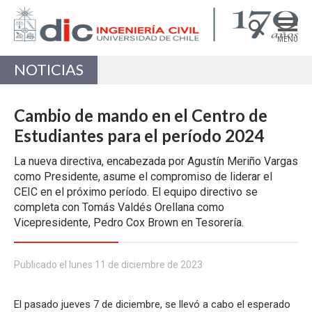
MENÚ
NOTICIAS
DEPARTAMENTO
ACADÉMICAS/OS
Cambio de mando en el Centro de
PREGRADO
Estudiantes para el período 2024
POSTGRADO
La nueva directiva, encabezada por Agustín Meriño Vargas
como Presidente, asume el compromiso de liderar el
INVESTIGACIÓN
CEIC en el próximo período. El equipo directivo se
completa con Tomás Valdés Orellana como
EXTENSIÓN
Vicepresidente, Pedro Cox Brown en Tesorería.
Estructuras, Construcción y Geotecnia
Ingeniería de Transporte
Publicado el lunes 11 de diciembre de 2023
Recursos Hídricos y Medio Ambiente
El pasado jueves 7 de diciembre, se llevó a cabo el esperado