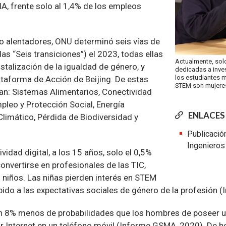
A, frente solo al 1,4% de los empleos
o alentadores, ONU determinó seis vías de
s “Seis transiciones”) el 2023, todas ellas
Actualmente, sol
stalización de la igualdad de género, y
dedicadas a inve
los estudiantes m
ataforma de Acción de Beijing. De estas
STEM son mujeres
van: Sistemas Alimentarios, Conectividad
mpleo y Protección Social, Energía
ENLACES
limático, Pérdida de Biodiversidad y
Publicación
Ingenieros
ividad digital, a los 15 años, solo el 0,5%
onvertirse en profesionales de las TIC,
 niños. Las niñas pierden interés en STEM
ido a las expectativas sociales de género de la profesión 
n 8% menos de probabilidades que los hombres de poseer un
r Internet en un teléfono móvil (Informe GSMA, 2020). De he