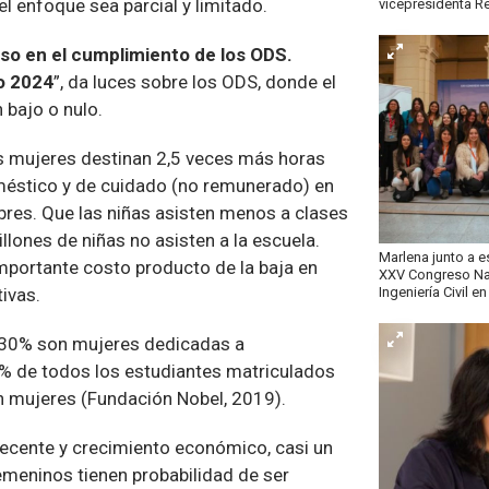
el enfoque sea parcial y limitado.
vicepresidenta R
eso en el cumplimiento de los ODS.
o 2024
”, da luces sobre los ODS, donde el
bajo o nulo.
s mujeres destinan 2,5 veces más horas
oméstico y de cuidado (no remunerado) en
bres. Que las niñas asisten menos a clases
llones de niñas no asisten a la escuela.
Marlena junto a e
importante costo producto de la baja en
XXV Congreso Nac
ivas.
Ingeniería Civil e
 30% son mujeres dedicadas a
5% de todos los estudiantes matriculados
 mujeres (Fundación Nobel, 2019).
decente y crecimiento económico, casi un
meninos tienen probabilidad de ser