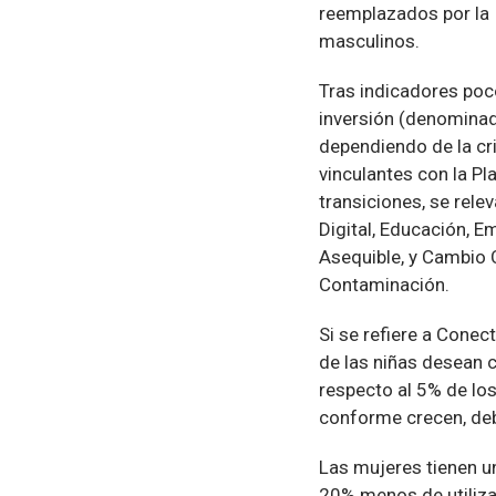
reemplazados por la I
masculinos.
Tras indicadores poc
inversión (denominada
dependiendo de la cri
vinculantes con la Pl
transiciones, se rele
Digital, Educación, E
Asequible, y Cambio C
Contaminación.
Si se refiere a Conect
de las niñas desean c
respecto al 5% de los
conforme crecen, deb
Las mujeres tienen u
20% menos de utiliza