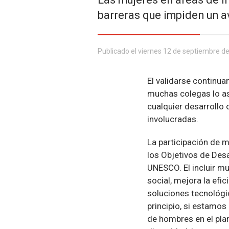
barreras que impiden un a
Publicado el viernes 12 de septiembre d
El validarse continu
muchas colegas lo a
cualquier desarrollo
involucradas.
La participación de 
los Objetivos de Desa
UNESCO. El incluir mu
social, mejora la efi
soluciones tecnológic
principio, si estamo
de hombres en el plan