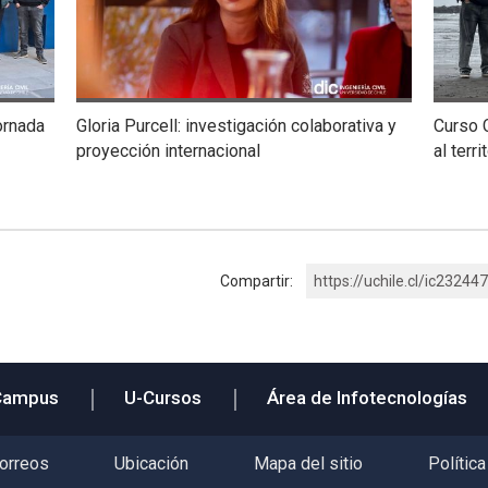
ornada
Gloria Purcell: investigación colaborativa y
Curso C
proyección internacional
al terri
Compartir:
https://uchile.cl/ic232447
Campus
U-Cursos
Área de Infotecnologías
correos
Ubicación
Mapa del sitio
Política