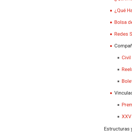
¿Qué H
Bolsa d
Redes S
Compaña
Civil
Reel
Bole
Vincula
Prem
XXV 
Estructuras 