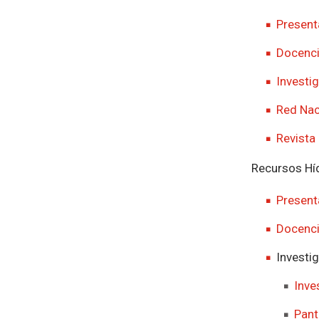
Present
Docenc
Investi
Red Nac
Revista
Recursos Hí
Present
Docenc
Investi
Inve
Pant