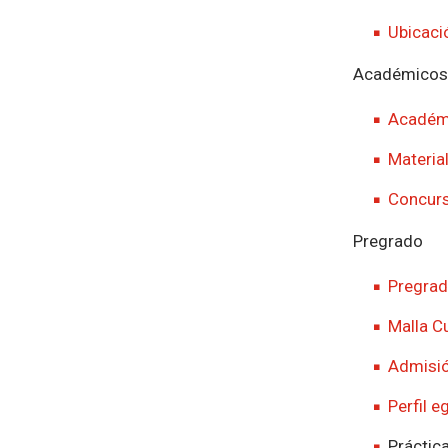
Ubicaci
Académicos
Académ
Materia
Concur
Pregrado
Pregra
Malla Cu
Admisi
Perfil 
Práctic