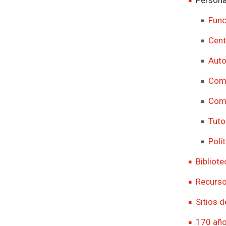
Func
Cent
Auto
Comi
Comi
Tuto
Polí
Bibliote
Recurso
Sitios d
170 años