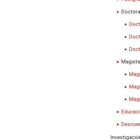
Doctor
Doct
Doct
Doct
Magiste
Magí
Magí
Magí
Educaci
Descuen
Investigació