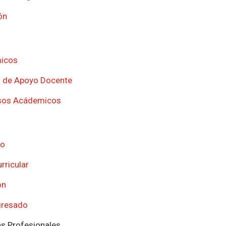
ón
icos
l de Apoyo Docente
sos Acádemicos
do
rricular
ón
egresado
as Profesionales