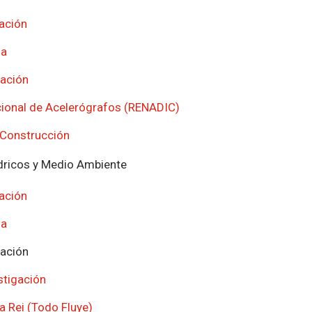
ación
ia
gación
ional de Acelerógrafos (RENADIC)
 Construcción
dricos y Medio Ambiente
ación
ia
gación
stigación
a Rei (Todo Fluye)