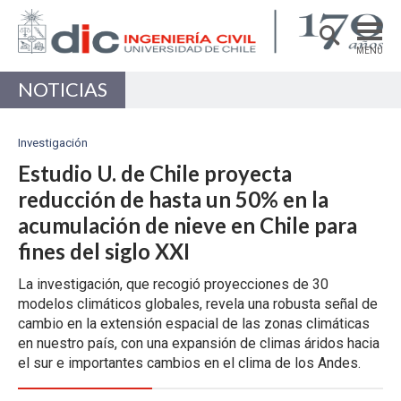
MENÚ
NOTICIAS
DEPARTAMENTO
ACADÉMICAS/OS
Investigación
PREGRADO
Estudio U. de Chile proyecta
reducción de hasta un 50% en la
POSTGRADO
acumulación de nieve en Chile para
INVESTIGACIÓN
fines del siglo XXI
EXTENSIÓN
La investigación, que recogió proyecciones de 30
modelos climáticos globales, revela una robusta señal de
Estructuras, Construcción y Geotecnia
cambio en la extensión espacial de las zonas climáticas
Ingeniería de Transporte
en nuestro país, con una expansión de climas áridos hacia
el sur e importantes cambios en el clima de los Andes.
Recursos Hídricos y Medio Ambiente